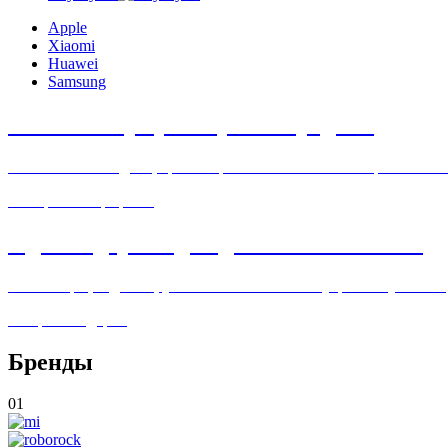
Apple
Xiaomi
Huawei
Samsung
Новые смартфоны уже в продаже
Флагманские модели, яркие экраны и отличные камеры — выби
Смотреть смартфоны
Идеи подарков для дома и технологий
Телевизоры, гаджеты, умная техника и аксессуары — лучшие п
Выбрать подарок
Бренды
01